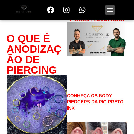
Sobre Nós
Posts Recentes:
O QUE É
ANODIZAÇ
ÃO DE
PIERCING
CONHEÇA OS BODY
PIERCERS DA RIO PRETO
INK