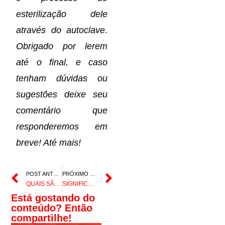
esterilização dele
através do autoclave.
Obrigado por lerem
até o final, e caso
tenham dúvidas ou
sugestões deixe seu
comentário que
responderemos em
breve! Até mais!
POST ANTERIOR
PRÓXIMO POST
QUAIS SÃO OS ESTILOS DE TATUAGEM EXISTENTES
SIGNIFICADO DOS ANIMAIS NAS TATUAGENS PARTE 1
Está gostando do
conteúdo? Então
compartilhe!