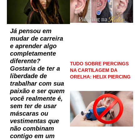
Já pensou em
mudar de carreira
e aprender algo
completamente
diferente?
TUDO SOBRE PIERCINGS
Gostaria de ter a
NA CARTILAGEM DA
liberdade de
ORELHA: HELIX PIERCING
trabalhar com sua
paixão e ser quem
você realmente é,
sem ter de usar
máscaras ou
vestimentas que
não combinam
contigo em um