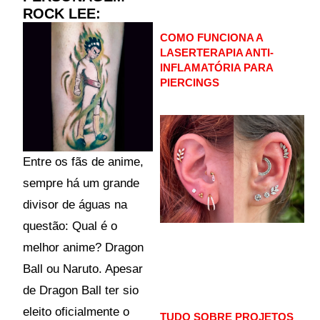
ROCK LEE:
COMO FUNCIONA A
LASERTERAPIA ANTI-
INFLAMATÓRIA PARA
PIERCINGS
Entre os fãs de anime,
sempre há um grande
divisor de águas na
questão: Qual é o
melhor anime? Dragon
Ball ou Naruto. Apesar
de Dragon Ball ter sio
eleito oficialmente o
TUDO SOBRE PROJETOS