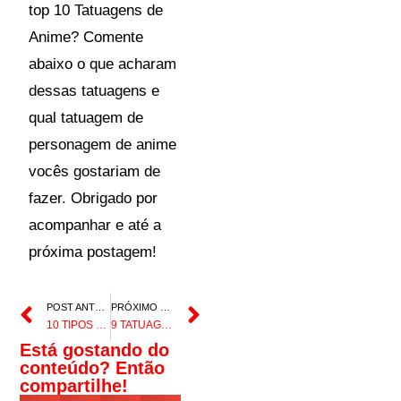
top 10 Tatuagens de
Anime? Comente
abaixo o que acharam
dessas tatuagens e
qual tatuagem de
personagem de anime
vocês gostariam de
fazer. Obrigado por
acompanhar e até a
próxima postagem!
POST ANTERIOR
PRÓXIMO POST
10 TIPOS DE PIERCINGS NA ORELHA PARA VOCÊ FAZER
9 TATUAGENS DE TERROR E DESENHOS DE ARREPIAR
Está gostando do
conteúdo? Então
compartilhe!