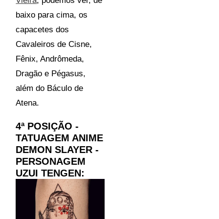
Vieira
, podemos ver, de
baixo para cima, os
capacetes dos
Cavaleiros de Cisne,
Fênix, Andrômeda,
Dragão e Pégasus,
além do Báculo de
Atena.
4ª POSIÇÃO -
TATUAGEM ANIME
DEMON SLAYER -
PERSONAGEM
UZUI TENGEN: